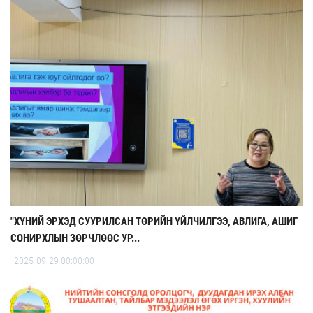
"ХҮНИЙ ЭРХЭД СУУРИЛСАН ТӨРИЙН ҮЙЛЧИЛГЭЭ, АВЛИГА, АШИГ
СОНИРХЛЫН ЗӨРЧЛӨӨС УР...
2025-09-29 00:00:00