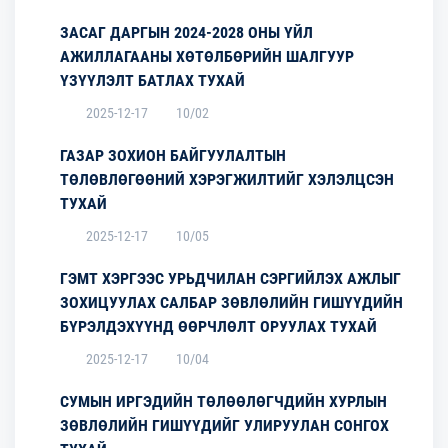
ЗАСАГ ДАРГЫН 2024-2028 ОНЫ ҮЙЛ
АЖИЛЛАГААНЫ ХӨТӨЛБӨРИЙН ШАЛГУУР
ҮЗҮҮЛЭЛТ БАТЛАХ ТУХАЙ
2025-12-17
10/02
ГАЗАР ЗОХИОН БАЙГУУЛАЛТЫН
ТӨЛӨВЛӨГӨӨНИЙ ХЭРЭГЖИЛТИЙГ ХЭЛЭЛЦСЭН
ТУХАЙ
2025-12-17
10/05
ГЭМТ ХЭРГЭЭС УРЬДЧИЛАН СЭРГИЙЛЭХ АЖЛЫГ
ЗОХИЦУУЛАХ САЛБАР ЗӨВЛӨЛИЙН ГИШҮҮДИЙН
БҮРЭЛДЭХҮҮНД ӨӨРЧЛӨЛТ ОРУУЛАХ ТУХАЙ
2025-12-17
10/04
СУМЫН ИРГЭДИЙН ТӨЛӨӨЛӨГЧДИЙН ХУРЛЫН
ЗӨВЛӨЛИЙН ГИШҮҮДИЙГ УЛИРУУЛАН СОНГОХ