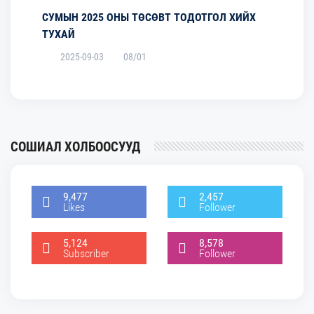
СУМЫН 2025 ОНЫ ТӨСӨВТ ТОДОТГОЛ ХИЙХ
ТУХАЙ
2025-09-03
08/01
СОШИАЛ ХОЛБООСУУД
9,477
2,457
Likes
Follower
5,124
8,578
Subscriber
Follower